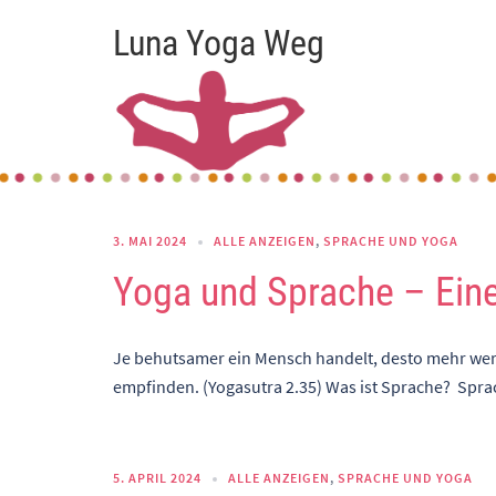
Zum
Luna Yoga Weg
Inhalt
springen
3. MAI 2024
ALLE ANZEIGEN
,
SPRACHE UND YOGA
Yoga und Sprache – Ein
Je behutsamer ein Mensch handelt, desto mehr wer
empfinden. (Yogasutra 2.35) Was ist Sprache? Spra
5. APRIL 2024
ALLE ANZEIGEN
,
SPRACHE UND YOGA