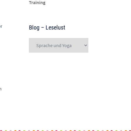
Training
er
Blog – Leselust
Blog
–
Leselust
m